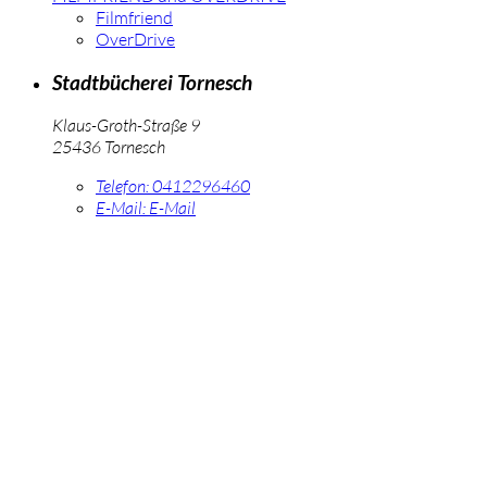
Filmfriend
OverDrive
Stadtbücherei Tornesch
Klaus-Groth-Straße 9
25436 Tornesch
Telefon:
0412296460
E-Mail:
E-Mail