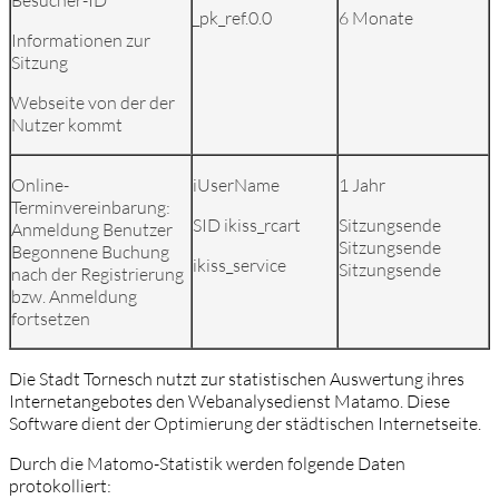
Besucher-ID
_pk_ref.0.0
6 Monate
Informationen zur
Sitzung
Webseite von der der
Nutzer kommt
Online-
iUserName
1 Jahr
Terminvereinbarung:
SID ikiss_rcart
Sitzungsende
Anmeldung Benutzer
Sitzungsende
Begonnene Buchung
ikiss_service
Sitzungsende
nach der Registrierung
bzw. Anmeldung
fortsetzen
Die Stadt Tornesch nutzt zur statistischen Auswertung ihres
Internetangebotes den Webanalysedienst Matamo. Diese
Software dient der Optimierung der städtischen Internetseite.
Durch die Matomo-Statistik werden folgende Daten
protokolliert: