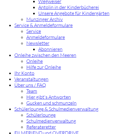
Wegweiser
Antolin in der Kinderbücherei
Unsere Angebote für Kindergärten
Munzinger Archiv
Service & Anmeldeformulare
Service
Anmeldeformulare
Newsletter
Abonnieren
Onleihe zwischen den Meeren
Onleihe
Hilfe zur Onleihe
Ihr Konto
Veranstaltungen
Über uns / FAQ
Team
Hier gibt's Antworten
Gucken und schmunzeln
Schülerlounge & Schulmedienverwaltung
Schülerlounge
Schulmedienverwaltung
Referateretter
FILMFRIEND und OVERDRIVE