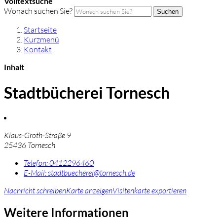
Volltextsuche
Wonach suchen Sie?
Suchen
Startseite
Kurzmenü
Kontakt
Inhalt
Stadtbücherei Tornesch
Klaus-Groth-Straße 9
25436 Tornesch
Telefon:
0412296460
E-Mail:
stadtbuecherei@tornesch.de
Nachricht schreiben
Karte anzeigen
Visitenkarte exportieren
Weitere Informationen