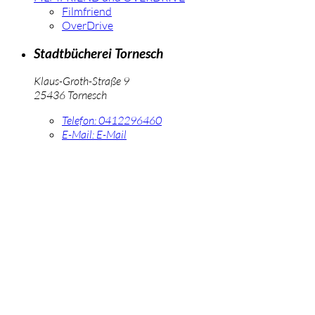
Filmfriend
OverDrive
Stadtbücherei Tornesch
Klaus-Groth-Straße 9
25436 Tornesch
Telefon:
0412296460
E-Mail:
E-Mail