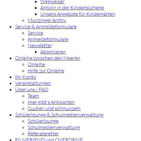
Wegweiser
Antolin in der Kinderbücherei
Unsere Angebote für Kindergärten
Munzinger Archiv
Service & Anmeldeformulare
Service
Anmeldeformulare
Newsletter
Abonnieren
Onleihe zwischen den Meeren
Onleihe
Hilfe zur Onleihe
Ihr Konto
Veranstaltungen
Über uns / FAQ
Team
Hier gibt's Antworten
Gucken und schmunzeln
Schülerlounge & Schulmedienverwaltung
Schülerlounge
Schulmedienverwaltung
Referateretter
FILMFRIEND und OVERDRIVE