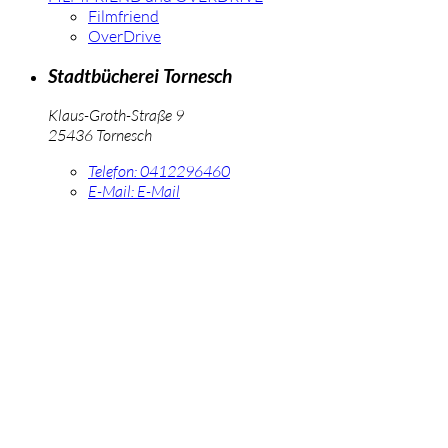
Filmfriend
OverDrive
Stadtbücherei Tornesch
Klaus-Groth-Straße 9
25436 Tornesch
Telefon:
0412296460
E-Mail:
E-Mail