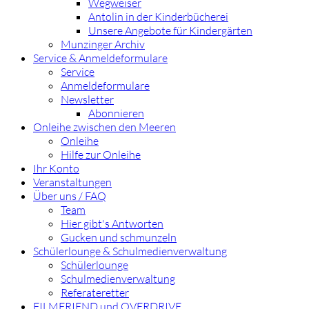
Wegweiser
Antolin in der Kinderbücherei
Unsere Angebote für Kindergärten
Munzinger Archiv
Service & Anmeldeformulare
Service
Anmeldeformulare
Newsletter
Abonnieren
Onleihe zwischen den Meeren
Onleihe
Hilfe zur Onleihe
Ihr Konto
Veranstaltungen
Über uns / FAQ
Team
Hier gibt's Antworten
Gucken und schmunzeln
Schülerlounge & Schulmedienverwaltung
Schülerlounge
Schulmedienverwaltung
Referateretter
FILMFRIEND und OVERDRIVE